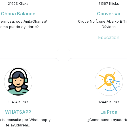
21623 Klicks
21567 Klicks
Ohana Balance
Conversar
Hermosa, soy AnitaOhana🌿
Clique No Ícone Abaixo E Ti
omo puedo ayudarte?
Dúvidas
Education
13414 Klicks
12446 Klicks
WHATSAPP
La Proa
s tu consulta por Whatsapp y
¿Cómo puedo ayudart
te ayudarem...